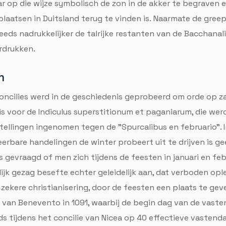
r op die wijze symbolisch de zon in de akker te begraven en
laatsen in Duitsland terug te vinden is. Naarmate de gre
eds nadrukkelijker de talrijke restanten van de Bacchanal
rdrukken.
m
oncilies werd in de geschiedenis geprobeerd om orde op za
is voor de Indiculus superstitionum et paganiarum, die we
ellingen ingenomen tegen de "Spurcalibus en februario". I
 eerbare handelingen de winter probeert uit te drijven is g
evraagd of men zich tijdens de feesten in januari en febru
elijk gezag besefte echter geleidelijk aan, dat verboden o
zekere christianisering, door de feesten een plaats te geven 
van Benevento in 1091, waarbij de begin dag van de vasten
s tijdens het concilie van Nicea op 40 effectieve vastend