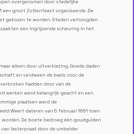
happen overgenomen door stedelijke
551 een groot Zottenfeest organiseerde. De
iet gekozen te worden. Steden verhoogden
zaakten een ingrijpende scheuring in het
maar alleen door uitverkiezing. Goede daden
schaft en verdween de basis voor de
d verbroken hadden door van de
ard werken werd belangrijk geacht en een
sommige plaatsen werd de
eld Weert dateren van 5 februari 1661 toen
t worden. De boete bedroeg één goudgulden
 van lasterpraat door de umbelder