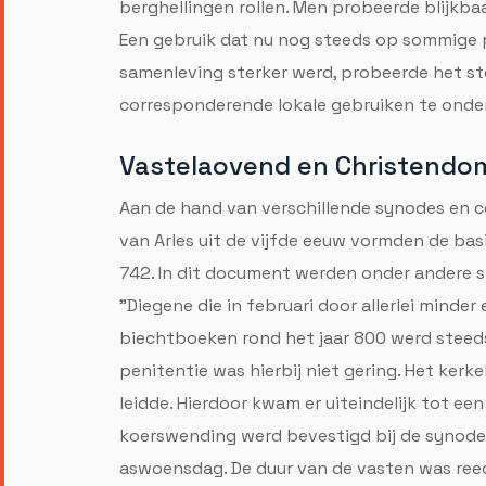
berghellingen rollen. Men probeerde blijkbaa
Een gebruik dat nu nog steeds op sommige p
samenleving sterker werd, probeerde het ste
corresponderende lokale gebruiken te onde
Vastelaovend en Christendo
Aan de hand van verschillende synodes en c
van Arles uit de vijfde eeuw vormden de bas
742. In dit document werden onder andere st
"Diegene die in februari door allerlei minder
biechtboeken rond het jaar 800 werd steeds g
penitentie was hierbij niet gering. Het kerk
leidde. Hierdoor kwam er uiteindelijk tot een 
koerswending werd bevestigd bij de synode 
aswoensdag. De duur van de vasten was reed