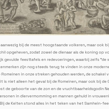
en aanwezig bij de meest hoogstaande volkeren, maar ook b
hil opgeheven, zodat zowel de dienaar als de koning op v
ijk gevulde feesttafels en redevoeringen, waarbij zelfs "d
kenmerken zijn nog steeds terug te vinden in onze moderne
e Romeinen in onze streken gehouden werden, de schakel 
 is niet alleen het geval bij de Romeinen, maar ook bij de 
est de geboorte van de zon en de vruchtbaarheidsgodin Ne
 personen in diervermomming en mannen gehuld in vrouwenk
.Bij de Kelten stond alles in het teken van het Samhein-fe