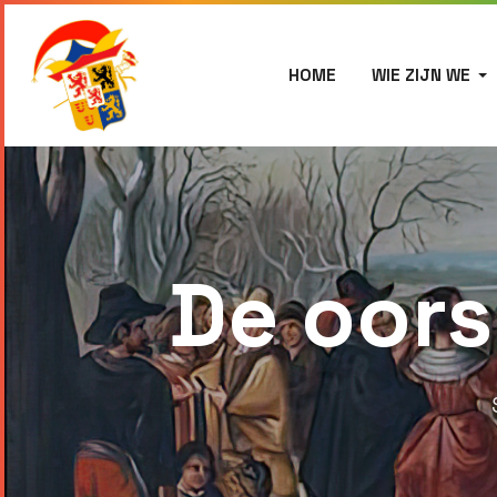
HOME
WIE ZIJN WE
De oors