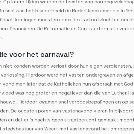
enz. Op latere tijden werden de feesten van narrengezelsc
n Brussel was het bijvoorbeeld de Rederijkerskamer die in 1
didaat-koningen moesten soms de stad ontvluchten om n
nen financieren. De Reformatie en Contrareformatie veroor
f.
ie voor het carnaval?
n niet konden worden verlost door hun eigen verdiensten, 
verlossing. Hierdoor werd het vasten ondergraven en afge
en vond men later dat de Katholieken hun afspraak met Go
nvloed was nog groter en negatiever dan die van Luther. H
beschouwd. Hierdoor kwamen snel verbodsbepalingen en op 
en. De oudste sporen van vastenavond vieren in bijvoorbe
den en dat er 's nachts geen straatgerucht gemaakt moch
r het stadsbestuur van Weert met vastenavond het omroepen