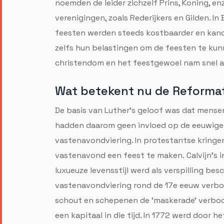
noemden de leider zichzelf Prins, Koning, 
verenigingen, zoals Rederijkers en Gilden. I
feesten werden steeds kostbaarder en kan
zelfs hun belastingen om de feesten te kun
christendom en het feestgewoel nam snel a
Wat betekent nu de Reformat
De basis van Luther's geloof was dat mense
hadden daarom geen invloed op de eeuwige 
vastenavondviering. In protestantse kring
vastenavond een feest te maken. Calvijn's i
luxueuze levensstijl werd als verspilling 
vastenavondviering rond de 17e eeuw verbod
schout en schepenen de ‘maskerade’ verbo
een kapitaal in die tijd. In 1772 werd doo