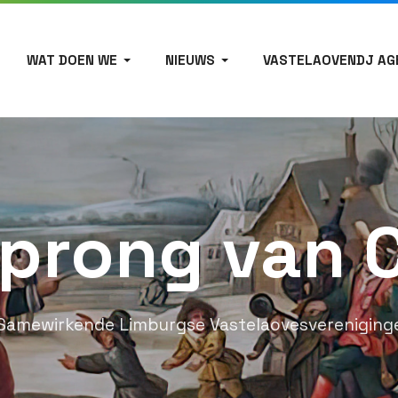
WAT DOEN WE
NIEUWS
VASTELAOVENDJ AG
prong van 
Samewirkende Limburgse Vastelaovesvereniging