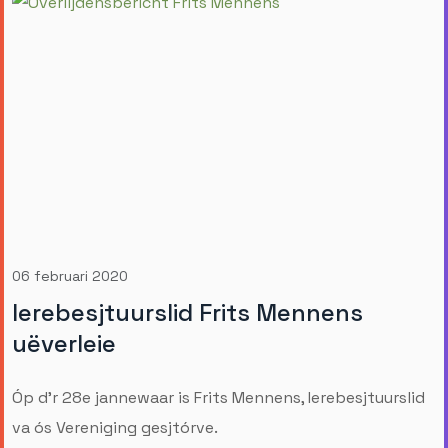
06 februari 2020
Ierebesjtuurslid Frits Mennens
uëverleie
Óp d'r 28e jannewaar is Frits Mennens, Ierebesjtuurslid
va ós Vereniging gesjtórve.