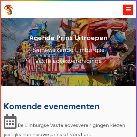
Agenda Prins Uitroepen
Samewirkende Limburgse
Vastelaovesvereniginge
Komende evenementen
De Limburgse Vastelaovesverenigingen kiezen
jaarlijks hun nieuwe prins of vorst uit.