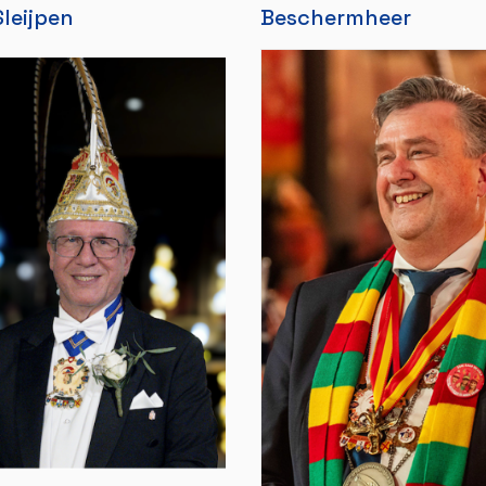
leijpen
Beschermheer