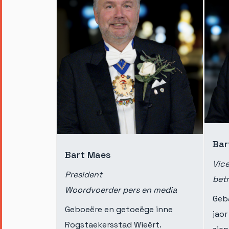
Bar
Bart Maes
Vice
President
bet
Woordvoerder pers en media
Geba
Geboeëre en getoeëge inne
jaor
Rogstaekersstad Wieërt.