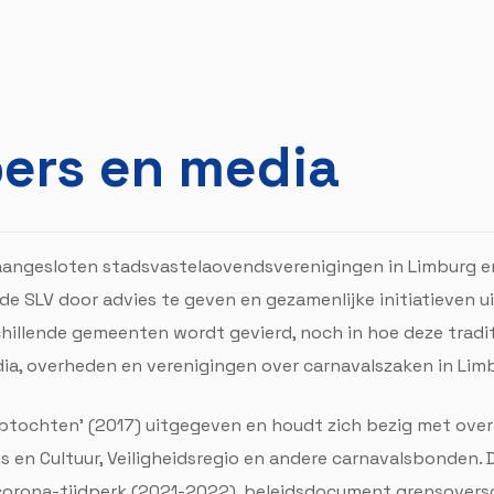
pers en media
aangesloten stadsvastelaovendsverenigingen in Limburg en 
de SLV door advies te geven en gezamenlijke initiatieven u
chillende gemeenten wordt gevierd, noch in hoe deze tradi
ia, overheden en verenigingen over carnavalszaken in Lim
Optochten' (2017) uitgegeven en houdt zich bezig met ove
js en Cultuur, Veiligheidsregio en andere carnavalsbonden. 
 corona-tijdperk (2021-2022), beleidsdocument grensovers