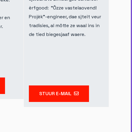
èrfgood: "Ôzze vastelaovend!
Projèk"-engineer, dae sjteit veur
er en
tradisies, al môtte ze waal ins in
r.
de tied biegesjaaf waere.
STUUR E-MAIL