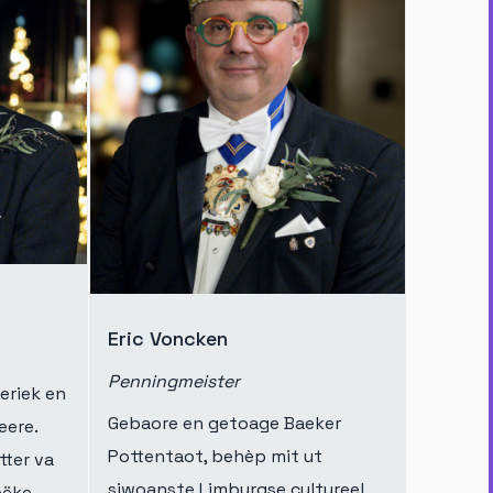
Eric Voncken
Penningmeister
eriek en
Gebaore en getoage Baeker
eere.
Pottentaot, behèp mit ut
tter va
sjwoanste Limburgse cultureel
eëke.