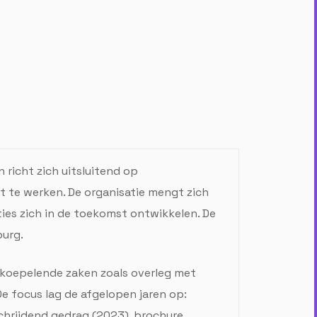
richt zich uitsluitend op
it te werken. De organisatie mengt zich
ties zich in de toekomst ontwikkelen. De
burg.
rkoepelende zaken zoals overleg met
De focus lag de afgelopen jaren op:
chrijdend gedrag (2023), brochure