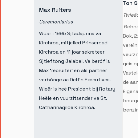
Ton S
Max Ruiters
Twieë
Ceremoniarius
Geboa
Woar i 1995 Sjtadsprins va
Bok, 2
Kirchroa, mitjelied Prinseroad
verein
Kirchroa en 11 joar sekreteer
veurzi
Sjtieftòng Jalabal. Va beróf is
geis o
Max ‘recruiter’ en als partner
Vaste
verbónge aa Delfin Executives.
de aa
Wieër is heë President bij Rotary
Eigena
Heële en vuurzitsender va St.
bourgo
Catharinagilde Kirchroa.
benzin