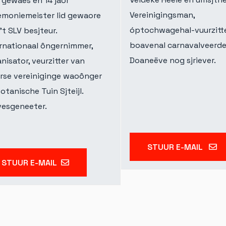
 gewaes en 14 jaor
Vereinigingsman,
emoniemeister lid gewaore
óptochwagehal-vuurzitt
’t SLV besjteur.
boavenal carnavalveerde
rnationaal ôngernimmer,
Doaneëve nog sjriever.
nisator, veurzitter van
erse vereiniginge waoônger
otanische Tuin Sjteijl.
vesgeneeter.
STUUR E-MAIL
STUUR E-MAIL