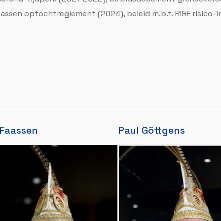
sen optochtreglement (2024), beleid m.b.t. RI&E risico-in
 Faassen
Paul Göttgens