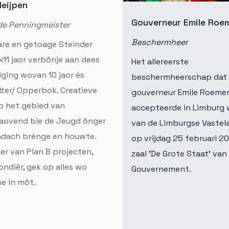
leijpen
Gouverneur Emile Roe
de Penningmeister
Beschermheer
re en getoage Steinder
x11 jaor verbônje aan dees
Het allereerste
iging wovan 10 jaor és
beschermheerschap dat
tter/ Opperbok. Creatieve
gouverneur Emile Roeme
p het gebied van
accepteerde in Limburg 
laovend bie de Jeugd ônger
van de Limburgse Vaste
ndach brènge en houwte.
op vrijdag 25 februari 20
er van Plan B projecten,
zaal 'De Grote Staat' van
ndiër, gek op alles wo
Gouvernement.
e in môt.