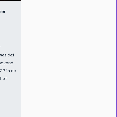
mer
r
was dat
laovend
22 in de
 het