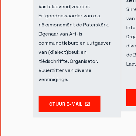
zien
Vastelaovendjveerder.
Sirr
Erfgoodbewaarder van o.a.
van 
riêksmonemênt de Paterskêrk.
Inte
Eigenaar van Art-is
0rga
communctieburo en uutgaever
div
van (dialect)beuk en
de B
tiêdschriffte. Organisator.
Lae
Vuuërzitter van diverse
vereîniginge.
STUUR E-MAIL