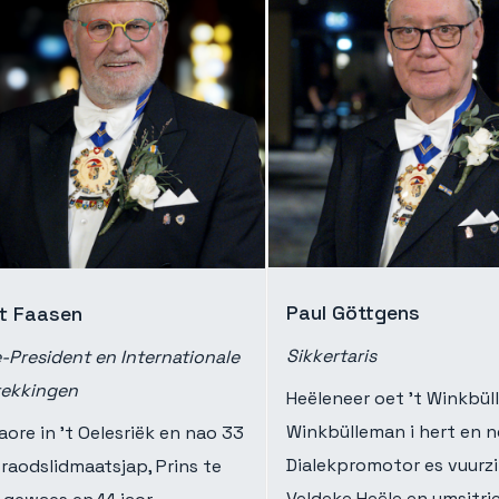
Paul Göttgens
t Faasen
Sikkertaris
-President en Internationale
rekkingen
Heëleneer oet ’t Winkbüll
Winkbülleman i hert en n
ore in ’t Oelesriëk en nao 33
Dialekpromotor es vuurzi
 raodslidmaatsjap, Prins te
Veldeke Heële en umsjtri