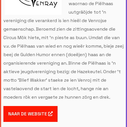
waornao de Piëlhaas
uutgräöjde tot ‘n
vereniging die verankerd is ien hieël de Venrojse
gemaenschap. Beroemd zien de zittingsaovende die
Circus Mök hiete, mit ‘n pieste as buun. Umdat die van
v.v. de Piëlhaas van wied en nog wieër komme, bieje zeej
beej de Gulden Humor ennen (doeëjen) haas an de
organisierende vereniging an. Binne de Piëlhaas is ‘n
aktieve jeugdvereniging bezig: de Hazekeutel. Onder ‘t
motto ‘Blief Wakker’ staeke ze ien Venroj mit de
vastelaovend de start ien de locht, hange nie an
moeders rök en vergaete ze hunnen zörg en drek.
NAAR DE WEBSITE