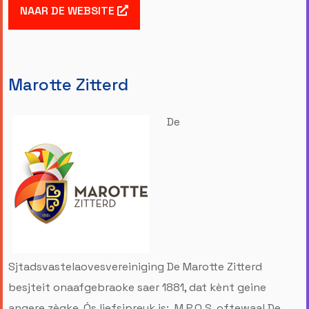
NAAR DE WEBSITE
Marotte Zitterd
De
Sjtadsvastelaovesvereiniging De Marotte Zitterd
besjteit onaafgebraoke saer 1881, dat kènt geine
angere zègke. Ós liefsjpreuk is: M.P.Q.S. oftewaal De