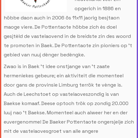
opgerich in 1886 en
höbbe daon auch in 2006 ôs 11x11 jaorig besjtaon
maoge viere. De Pottentaote höbbe zich ès doel
gesjtèld de vastelaovend in de breidste zin des woord
te promoten in Baek. De Pottentaote zin pioniers op ’t
gebied van nuuj dènger bedèngke.
Zwao is in Baek ’t idee onstjange van ’t zaate
hermeniekes gebeure; ein aktiviteit die momenteel
door gans de provinsie Limburg terrök te vènge is.
Auch de Leechstoet op vastelaoveszondig is van
Baekse komaaf. Deese optoch trök op zondig 20.000
luuj nao ’t Baekse. Momenteel auch alweer her en der
euvergenomme! De Baeker Pottentaote ongersjeije zich
mit de vastelaovesgroet van alle angere