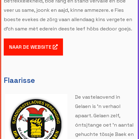
betrèkkelekheid, boe rang en stand vervalle en boe
veer us same, joonk en aajd, kinne ammezere. e Fies
boeste evekes de zörg vaan allendaag kins vergete en
d’ch same mèt ederein deeste leef höbs dedoor goejs.
NAAR DE WEBSITE
Flaarisse
De vastelaovend in
Gelaen is ’n verhaol
apaart. Gelaen zelf,
óntsjtange oet ’n aantal
gehuchte tössje Baek en