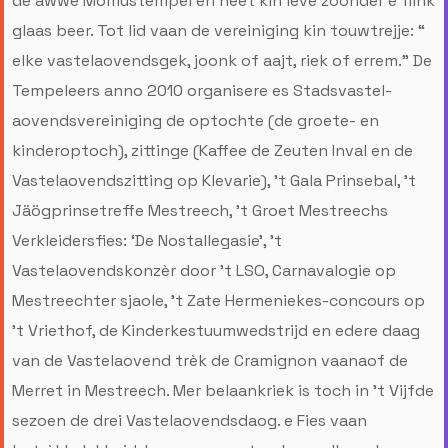
de awwe Momustempel en neet kin leve zoonder e flink
glaas beer. Tot lid vaan de vereiniging kin touwtrejje: “
elke vastelaovendsgek, joonk of aajt, riek of errem.” De
Tempeleers anno 2010 organisere es Stadsvastel-
aovendsvereiniging de optochte (de groete- en
kinderoptoch), zittinge (Kaffee de Zeuten Inval en de
Vastelaovendszitting op Klevarie), ’t Gala Prinsebal, ’t
Jäögprinsetreffe Mestreech, ’t Groet Mestreechs
Verkleidersfies: ‘De Nostallegasie’, ’t
Vastelaovendskonzèr door ’t LSO, Carnavalogie op
Mestreechter sjaole, ’t Zate Hermeniekes-concours op
’t Vriethof, de Kinderkestuumwedstrijd en edere daag
van de Vastelaovend trèk de Cramignon vaanaof de
Merret in Mestreech. Mer belaankriek is toch in ’t Vijfde
sezoen de drei Vastelaovendsdaog. e Fies vaan