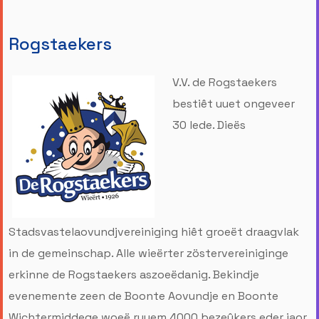
Rogstaekers
V.V. de Rogstaekers
bestiêt uuet ongeveer
30 lede. Dieës
Stadsvastelaovundjvereiniging hiêt groeët draagvlak
in de gemeinschap. Alle wieërter zöstervereiniginge
erkinne de Rogstaekers aszoeëdanig. Bekindje
evenemente zeen de Boonte Aovundje en Boonte
Wichtermiddege woeë ruuem 4000 bezeûkers eder jaor