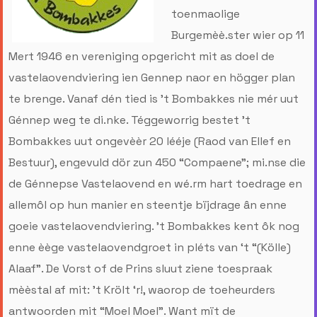
toenmaolige
Burgemèè.ster wier op 11
Mert 1946 en vereniging opgericht mit as doel de
vastelaovendviering ien Gennep naor en högger plan
te brenge. Vanaf dén tied is ’t Bombakkes nie mér uut
Génnep weg te di.nke. Téggeworrig bestet ’t
Bombakkes uut ongevèèr 20 lééje (Raod van Ellef en
Bestuur), engevuld dör zun 450 “Compaene”; mi.nse die
de Génnepse Vastelaovend en wé.rm hart toedrage en
allemôl op hun manier en steentje bïjdrage ân enne
goeie vastelaovendviering. ’t Bombakkes kent ôk nog
enne èège vastelaovendgroet in pléts van ‘t “(Kölle)
Alaaf”. De Vorst of de Prins sluut ziene toespraak
mèèstal af mit: ’t Krölt ‘r!, waorop de toeheurders
antwoorden mit “Moel Moel”. Want mït de