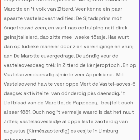
Marotte en ’t volk van Zitterd. Veer kènne ein paar
apaarte vastelaovestradities: De Sjtadsprins mót
óngetrouwd zeen, en wurt nao oetruiping neit direk
geinsjtalleierd, dao zitte mee waeke tössje. Hae wurt
dan op ludieke maneier door zien vereiniginge en vrunj
aan De Marotte euvergedrage. De zóndig veur de
vastelaovesdaag trèk in Zitterd de kènjeroptoch . En op
Vastelaovesdaensdig sjmiete veer Appelsiene. Mit
Vastelaovend hawte veer oppe Mert de Vastel-aoves-6
daagse: aktiviteite van dónderdig pès daensdig. ’t
Liefblaad van de Marotte, de Pappegey, besjteit ouch
al saer 1881. Ouch nog ’t vermelje waerd is dat het nuut
Zittesj vastelaovesleidje al oppe lèste zaoterdig van
augustus (Kirmèszaoterdig) es eesjte in Limburg