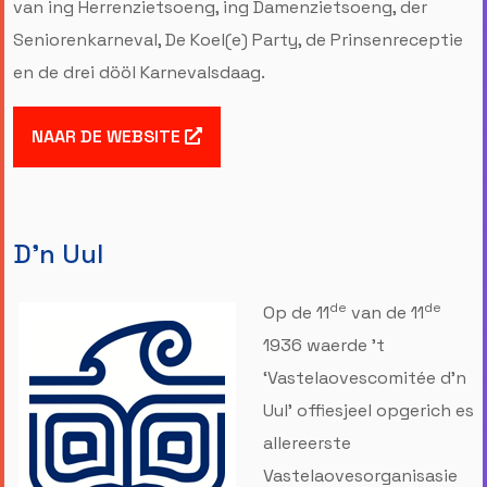
van ing Herrenzietsoeng, ing Damenzietsoeng, der
Seniorenkarneval, De Koel(e) Party, de Prinsenreceptie
en de drei dööl Karnevalsdaag.
NAAR DE WEBSITE
D'n Uul
de
de
Op de 11
van de 11
1936 waerde ’t
‘Vastelaovescomitée d’n
Uul’ offiesjeel opgerich es
allereerste
Vastelaovesorganisasie