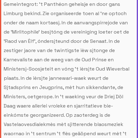
Gemeintegrot: ’t Panthéon geheisje en door gans
Limburg bekind. Zie organiseerde toen al ‘ne optoch
onder de naam kortaesj. In de aanvangspirrejode van
de ‘Mirlitophile’ besjtóng de vereiniging loeter oet de
‘Raod van Èlf’, óndersjteund door de Senaat. In de
zestiger jaore van de twintigste ièw sjtonge de
Karnevaliste aan de weeg van de Oud Prinse en
Ministersj-Soosjeteit en vóng ’t ièrsjte Oud Wieverbal
plaats. In de ièrsjte jannewari-waek weurt de
Sjtadsprins en Jeugprins, mèt hun sikkendante, de
Ministers, oetgerope. In ’t waeking veur de Driej Döl
Daag waere allerlei vroleke en sjarritatieve bie-
einkómste georganizeerd. Op zaoterdeg is de
Vastelaovesdialekmès mèt sjitterende blaosmeziek
waornao in ’t sentrum ’t fiès geäöpend weurt mèt ’t