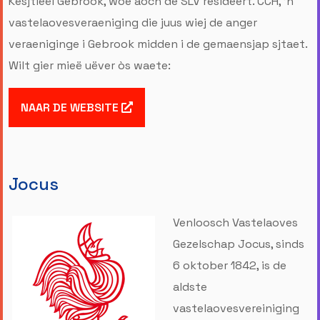
Kesjtieël Gebrook, woe aoch de SLV resideert. CCH, 'n
vastelaovesveraeniging die juus wiej de anger
veraeniginge i Gebrook midden i de gemaensjap sjtaet.
Wilt gier mieë uëver òs waete:
NAAR DE WEBSITE
Jocus
Venloosch Vastelaoves
Gezelschap Jocus, sinds
6 oktober 1842, is de
aldste
vastelaovesvereiniging