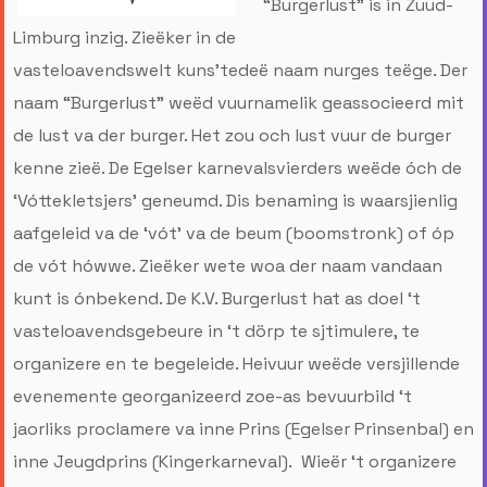
“Burgerlust” is in Zuud-
Limburg inzig. Zieëker in de
vasteloavendswelt kuns’tedeë naam nurges teëge. Der
naam “Burgerlust” weëd vuurnamelik geassocieerd mit
de lust va der burger. Het zou och lust vuur de burger
kenne zieë. De Egelser karnevalsvierders weëde óch de
‘Vóttekletsjers’ geneumd. Dis benaming is waarsjienlig
aafgeleid va de ‘vót’ va de beum (boomstronk) of óp
de vót hówwe. Zieëker wete woa der naam vandaan
kunt is ónbekend. De K.V. Burgerlust hat as doel ‘t
vasteloavendsgebeure in ‘t dörp te sjtimulere, te
organizere en te begeleide. Heivuur weëde versjillende
evenemente georganizeerd zoe-as bevuurbild ‘t
jaorliks proclamere va inne Prins (Egelser Prinsenbal) en
inne Jeugdprins (Kingerkarneval). Wieër ‘t organizere