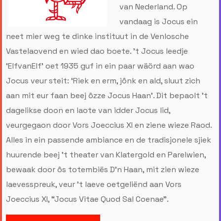
van Nederland. Op
vandaag is Jocus ein
neet mier weg te dinke instituut in de Venlosche
Vastelaovend en wied dao boete. ’t Jocus leedje
‘ElfvanElf’ oet 1935 guf in ein paar wäörd aan wao
Jocus veur steit: ‘Riek en erm, jônk en ald, sluut zich
aan mit eur faan beej ôzze Jocus Haan’. Dit bepaolt ’t
dagelikse doon en laote van idder Jocus lid,
veurgegaon door Vors Joeccius XI en ziene wieze Raod.
Alles in ein passende ambiance en de tradisjonele sjiek
huurende beej ’t theater van Klatergold en Parelwien,
bewaak door ôs totembiës D’n Haan, mit zien wieze
laevesspreuk, veur ’t laeve oetgeliënd aan Vors
Joeccius XI, “Jocus Vitae Quod Sal Coenae”.