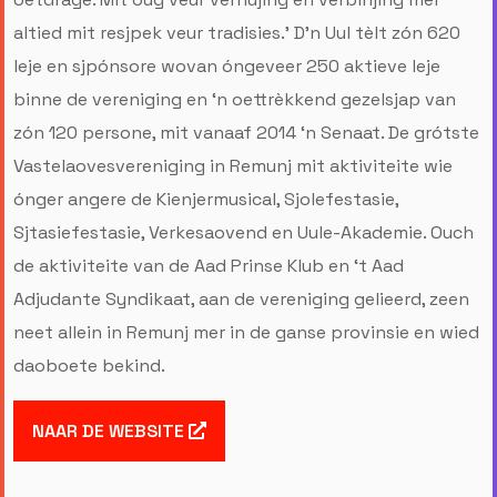
altied mit resjpek veur tradisies.’ D’n Uul tèlt zón 620
leje en sjpónsore wovan óngeveer 250 aktieve leje
binne de vereniging en ‘n oettrèkkend gezelsjap van
zón 120 persone, mit vanaaf 2014 ‘n Senaat. De grótste
Vastelaovesvereniging in Remunj mit aktiviteite wie
ónger angere de Kienjermusical, Sjolefestasie,
Sjtasiefestasie, Verkesaovend en Uule-Akademie. Ouch
de aktiviteite van de Aad Prinse Klub en ‘t Aad
Adjudante Syndikaat, aan de vereniging gelieerd, zeen
neet allein in Remunj mer in de ganse provinsie en wied
daoboete bekind.
NAAR DE WEBSITE