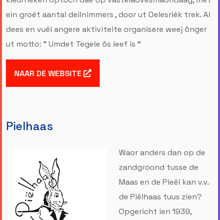
ein groét aantal deilnimmers , door ut Oelesriék trek. Al
dees en vuël angere aktiviteite organisere weej ônger
ut motto: ” Umdet Tegele ôs leef is “
NAAR DE WEBSITE
Pielhaas
Waor anders dan op de
zandgroond tusse de
Maas en de Pieël kan v.v.
de Piëlhaas tuus zien?
Opgericht ien 1939,