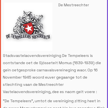
De Mestreechter
Stadsvastelaovendsvereiniging De Tempeleers is
oontstande oet de Sjósseteit Momus (1839-1939) die
gein oetgesproke carnavalsvereineging waor. Op 16
November 1945 woord euver gegaange tot de
stiechting vaan de Mestreechter
Vastelaovendsvereiniging, dee es naom geit voere :
"De Tempeleers”, umtot de vereiniging zitting heet in