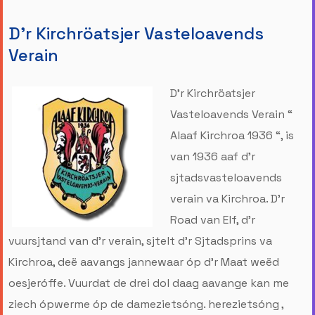
D’r Kirchröatsjer Vasteloavends
Verain
D’r Kirchröatsjer
Vasteloavends Verain “
Alaaf Kirchroa 1936 “, is
van 1936 aaf d’r
sjtadsvasteloavends
verain va Kirchroa. D’r
Road van Elf, d’r
vuursjtand van d’r verain, sjtelt d’r Sjtadsprins va
Kirchroa, deë aavangs jannewaar óp d’r Maat weëd
oesjeróffe. Vuurdat de drei dol daag aavange kan me
ziech ópwerme óp de damezietsóng. herezietsóng ,