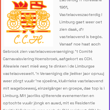
1961,
Vastelaoveszaoterdig !
Limburg gaet weer oet
zien daak, d'r
vastelaovend is begòs.
Vanaaf noe haat aoch
Gebrook zien vastelaovesveraeniging: 't Comité
Carnavalsviering Hoensbroek, aafgekort es CCH.
Allewiele neet mieë weg te dinken i de Limburgse
vastelaoveswelt. 'n Veraeniging die jieëker jaor opnuuj
weer zörgt vuuër 'ne sjoeëne, kluërrieke vastelaovend
mit wageboewesj, einzelgänger en groepe, dae top is i
Limburg. Mit jaorliks sjitterende evenementen en
optochte vuuër jòngk en auwd, mit es Residentie