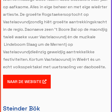
op aafkaome. Alles in eige beheer en met eige wieërter
artieste. De groeëte Rogstaekersoptocht op
Vastelaovundjzondîg hiêt groeëte aantrekkingskracht
in de regio. Daonaeve zeen ’t Boore Bal op de maondjig
twieë waeke vuuer Vastelaovundj én de muzikale
Lindeboom Slaag um de Merrentj op
Vastelaovundjdieënzig geweldjig aantrekkelikke
festiviteiten. Kortum Vastelaovundj in Wieërt ès un
echt volksspektakel met uuetsraoling ver daoboeëte.
NAAR DE WEBSITE
Steinder Bök