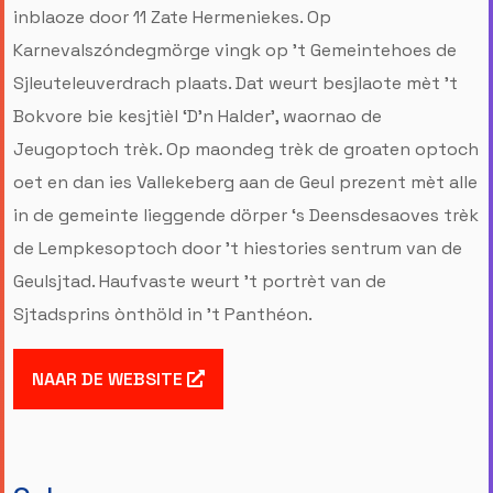
inblaoze door 11 Zate Hermeniekes. Op
Karnevalszóndegmörge vingk op ’t Gemeintehoes de
Sjleuteleuverdrach plaats. Dat weurt besjlaote mèt ’t
Bokvore bie kesjtièl ‘D’n Halder’, waornao de
Jeugoptoch trèk. Op maondeg trèk de groaten optoch
oet en dan ies Vallekeberg aan de Geul prezent mèt alle
in de gemeinte lieggende dörper ‘s Deensdesaoves trèk
de Lempkesoptoch door ’t hiestories sentrum van de
Geulsjtad. Haufvaste weurt ’t portrèt van de
Sjtadsprins ònthöld in ’t Panthéon.
NAAR DE WEBSITE