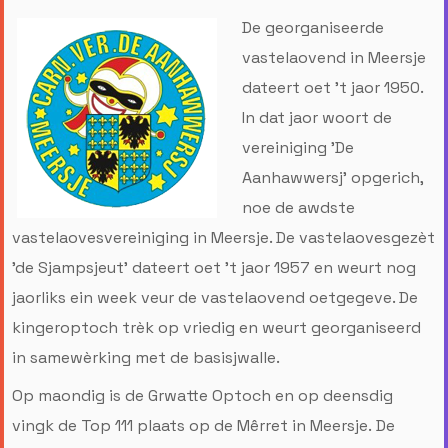
De georganiseerde
vastelaovend in Meersje
dateert oet 't jaor 1950.
In dat jaor woort de
vereiniging 'De
Aanhawwersj' opgerich,
noe de awdste
vastelaovesvereiniging in Meersje. De vastelaovesgezèt
'de Sjampsjeut' dateert oet 't jaor 1957 en weurt nog
jaorliks ein week veur de vastelaovend oetgegeve. De
kingeroptoch trèk op vriedig en weurt georganiseerd
in samewèrking met de basisjwalle.
Op maondig is de Grwatte Optoch en op deensdig
vingk de Top 111 plaats op de Mêrret in Meersje. De