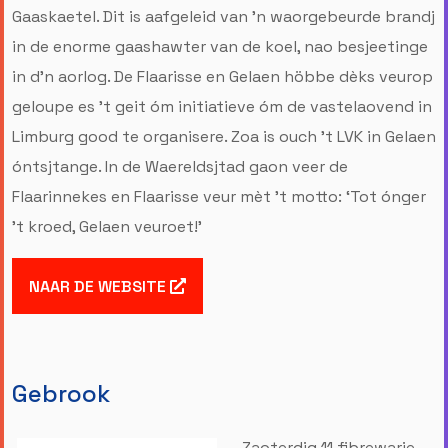
Gaaskaetel. Dit is aafgeleid van ’n waorgebeurde brandj
in de enorme gaashawter van de koel, nao besjeetinge
in d’n aorlog. De Flaarisse en Gelaen höbbe dèks veurop
geloupe es ’t geit óm initiatieve óm de vastelaovend in
Limburg good te organisere. Zoa is ouch ’t LVK in Gelaen
óntsjtange. In de Waereldsjtad gaon veer de
Flaarinnekes en Flaarisse veur mèt ’t motto: ‘Tot ónger
’t kroed, Gelaen veuroet!’
NAAR DE WEBSITE
Gebrook
Zaoterdig 11 fibrewarie