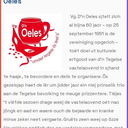
Oeles
Vg. D’n Oeles sjtelt zich
al bijna 60 jaor – op 25
september 1951 is de
vereiniging opgerich –
toét doel ut kulturele
erfgood van d’n Tegelse
vastelaovend in sjtand
te haaje , te bevordere en deils te organisere. Ôs
gezelsjap haet de iër um jidder jaor ein niej prinselik trio
aan de Tegelse bevolking te meuge prizzentere. Tiéjes
’t viéfde sezoen drage weej de vastelaovend oét nao
jôngk en aad en waere ouch de bejaarde en kranke
minse zeker neet vergaete. Gruëts zeen weej op ôzze
kleurriéken optôch dae op vastelaovesmaondaag, met