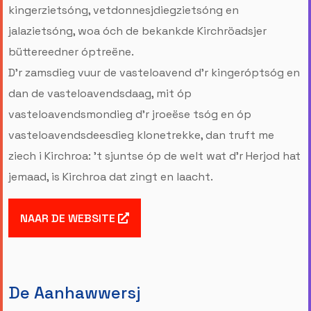
kingerzietsóng, vetdonnesjdiegzietsóng en
jalazietsóng, woa óch de bekankde Kirchröadsjer
büttereedner óptreëne.
D’r zamsdieg vuur de vasteloavend d’r kingeróptsóg en
dan de vasteloavendsdaag, mit óp
vasteloavendsmondieg d’r jroeëse tsóg en óp
vasteloavendsdeesdieg klonetrekke, dan truft me
ziech i Kirchroa: ’t sjuntse óp de welt wat d’r Herjod hat
jemaad, is Kirchroa dat zingt en laacht.
NAAR DE WEBSITE
De Aanhawwersj