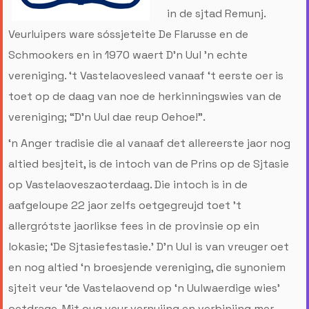
in de sjtad Remunj.
Veurluipers ware sóssjeteite De Flarusse en de
Schmookers en in 1970 waert D’n Uul ’n echte
vereniging. ‘t Vastelaovesleed vanaaf ‘t eerste oer is
toet op de daag van noe de herkinningswies van de
vereniging; “D’n Uul dae reup Oehoe!”.
‘n Anger tradisie die al vanaaf det allereerste jaor nog
altied besjteit, is de intoch van de Prins op de Sjtasie
op Vastelaoveszaoterdaag. Die intoch is in de
aafgeloupe 22 jaor zelfs oetgegreujd toet ’t
allergrótste jaorlikse fees in de provinsie op ein
lokasie; ‘De Sjtasiefestasie.’ D’n Uul is van vreuger oet
en nog altied ‘n broesjende vereniging, die synoniem
sjteit veur ‘de Vastelaovend op ‘n Uulwaerdige wies’
oetdrage. Mit oug veur vernujing en verbinjing mer