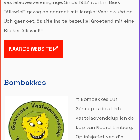
vastelaovesvereiniginge. Sinds 1947 wurt in Baek
“Allewiel” gezag en gegroet mit lèngks! Veer nwuèdige
Uch gaer oet, ôs site ins te bezeuke! Groetend mit eine
Baeker Allewiel!!!
NAAR DE WEBSITE
Bombakkes
’t Bombakkes uut
Génnep is de aldste
vastelaovendclup ien de
kop van Noord-Limburg.
Op inisjatief van d’n