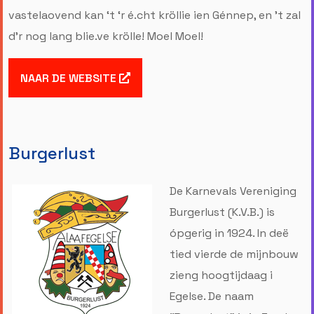
vastelaovend kan ‘t ‘r é.cht kröllie ien Génnep, en ’t zal
d’r nog lang blie.ve krölle! Moel Moel!
NAAR DE WEBSITE
Burgerlust
De Karnevals Vereniging
Burgerlust (K.V.B.) is
ópgerig in 1924. In deë
tied vierde de mijnbouw
zieng hoogtijdaag i
Egelse. De naam