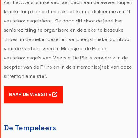
Aanhawwersj sjinke väöl aandach aan de awwer luuj en
kranke luuj die neet mie aktief kènne deilneume aan 't
vastelaovesgebäöre. Zie doon dit door de jaorlikse
seniorezitting te organisere en de zieke te bezeuke
thoes, in de ziekehoezer en verpleegklinieke. Symbool
veur de vastelaovend in Meersje is de Pie: de
vastelaovesgeis van Meersje. De Pie is verwèrrik in de
scepter van de Prins en in de sirremoniesjtek van ooze
sirremoniemeister.
NAAR DE WEBSITE
De Tempeleers