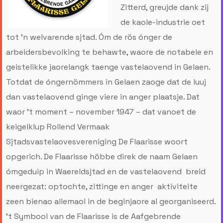
Zitterd, greujde dank zij
de kaole-industrie oet
tot ’n welvarende sjtad. Óm de rös ónger de
arbeidersbevolking te behawte, waore de notabele en
geistelikke jaorelangk taenge vastelaovend in Gelaen.
Totdat de óngernömmers in Gelaen zaoge dat de luuj
dan vastelaovend ginge viere in anger plaatsje. Dat
waor ’t moment – november 1947 – dat vanoet de
keigelklup Rollend Vermaak
Sjtadsvastelaovesvereniging De Flaarisse woort
opgerich. De Flaarisse höbbe direk de naam Gelaen
ómgeduip in Waereldsjtad en de vastelaovend breid
neergezat: optochte, zittinge en anger aktiviteite
zeen bienao allemaol in de beginjaore al georganiseerd.
’t Symbool van de Flaarisse is de Aafgebrende