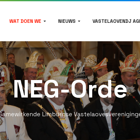
WAT DOEN WE
NIEUWS
VASTELAOVENDJ AG
NEG-Orde
Samewirkende Limburgse Vastelaovesvereniging