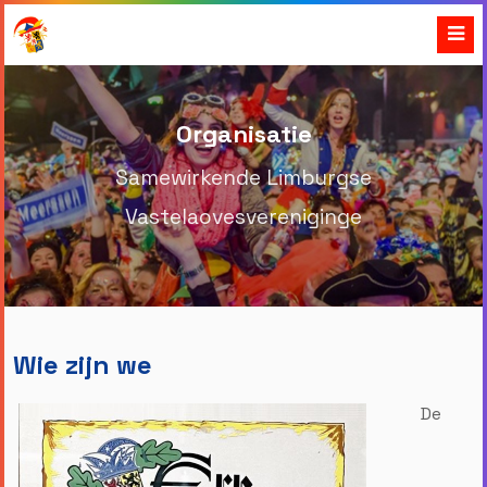
Organisatie
Samewirkende Limburgse
Vastelaovesvereniginge
Wie zijn we
De