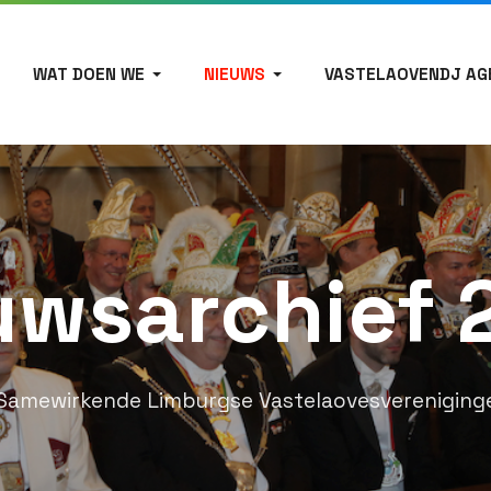
WAT DOEN WE
NIEUWS
VASTELAOVENDJ AG
uwsarchief 
Samewirkende Limburgse Vastelaovesvereniging