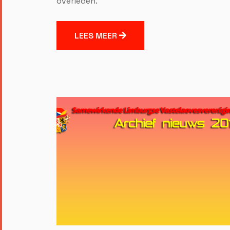
overleden.
LEES MEER