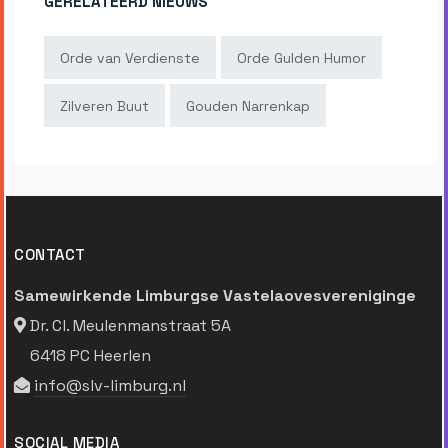
GERELATEERD NIEUWS
Orde van Verdienste
Orde Gulden Humor
Zilveren Buut
Gouden Narrenkap
CONTACT
Samewirkende Limburgse Vastelaovesvereniginge
Dr. Cl. Meulenmanstraat 5A
6418 PC Heerlen
info@slv-limburg.nl
SOCIAL MEDIA