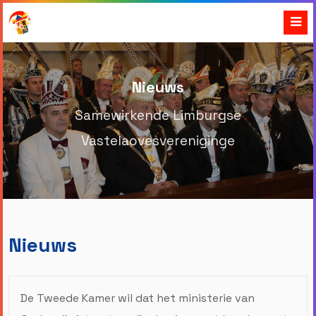
Nieuws
Samewirkende Limburgse
Vastelaovesvereniginge
Nieuws
De Tweede Kamer wil dat het ministerie van