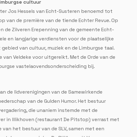
imburgse cultuur
ster Jos Hessels van Echt-Susteren benoemd tot
oop van de première van de tiende Echter Revue. Op
en de Zilveren Erepenning van de gemeente Echt-
vele en langjarige verdiensten voor de plaatselijke
ebied van cultuur, muziek en de Limburgse taal.
le van Veldeke voor uitgereikt. Met de Orde van de
urgse vastelaovendsonderscheiding bij.
van de lidverenigingen van de Samewirkende
oederschap van de Gulden Humor. Het bestuur
vergadering, die unaniem instemde met de
r in lllikhoven (restaurant De Pitstop) verrast met
ie van het bestuur van de SLV, samen met een