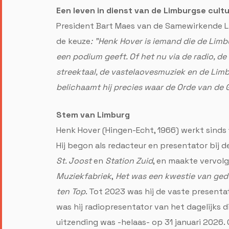
Een leven in dienst van de Limburgse cult
President Bart Maes van de Samewirkende L
de keuze
: "Henk Hover is iemand die de Limb
een podium geeft. Of het nu via de radio, de 
streektaal, de vastelaovesmuziek en de Limb
belichaamt hij precies waar de Orde van de
Stem van Limburg
Henk Hover (Hingen-Echt, 1966) werkt sinds 
Hij begon als redacteur en presentator bij
St. Joost
en
Station Zuid
, en maakte vervol
Muziekfabriek
,
Het was een kwestie van gedul
ten Top
. Tot 2023 was hij de vaste presenta
was hij radiopresentator van het dagelijks
uitzending was -helaas- op 31 januari 2026