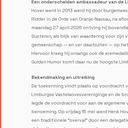
Een onderscheiden ambassadeur van de L
Hover werd in 2013 werd hij door burgemee
Ridder in de Orde van Oranje-Nassau, na afl
maandag 27 april 2026 ontving hij bovendi
Susteren, als blijk van waardering voor zijn 
gemeenschap — en ver daarbuiten — op het g
Hiervoor kreeg hij onlangs ook de eremedail
Gulden Humor komt daar nu de hoogste Limb
Bekendmaking en uitreiking
De toekenning vindt plaats op voordracht 
Limburgse Vastelaovesvereniginge en de br
legde de voordracht voor aan de algemene 
benoeming. Op vrijdag 15 mei werd Henk Hove
een traditionele "overval" door een delegat