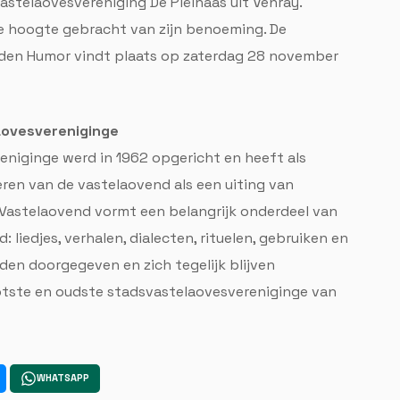
astelaovesvereniging De Piëlhaas uit Venray.
de hoogte gebracht van zijn benoeming. De
Gulden Humor vindt plaats op zaterdag 28 november
aovesvereniginge
niginge werd in 1962 opgericht en heeft als
ren van de vastelaovend als een uiting van
. Vastelaovend vormt een belangrijk onderdeel van
liedjes, verhalen, dialecten, rituelen, gebruiken en
rden doorgegeven en zich tegelijk blijven
ootste en oudste stadsvastelaovesvereniginge van
WHATSAPP