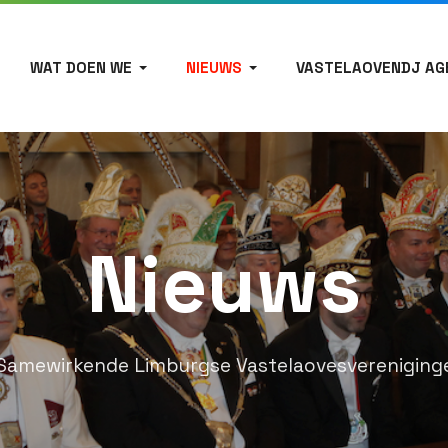
WAT DOEN WE
NIEUWS
VASTELAOVENDJ AG
Nieuws
Samewirkende Limburgse Vastelaovesvereniging