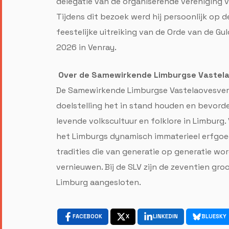
delegatie van de organiserende vereniging v
Tijdens dit bezoek werd hij persoonlijk op 
feestelijke uitreiking van de Orde van de 
2026 in Venray.
Over de Samewirkende Limburgse Vastel
De Samewirkende Limburgse Vastelaovesvere
doelstelling het in stand houden en bevorde
levende volkscultuur en folklore in Limburg
het Limburgs dynamisch immaterieel erfgoed: 
tradities die van generatie op generatie wo
vernieuwen. Bij de SLV zijn de zeventien gr
Limburg aangesloten.
FACEBOOK
X
LINKEDIN
BLUESKY