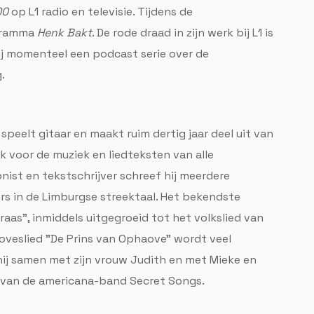
00
op L1 radio en televisie. Tijdens de
ogramma
Henk Bakt
. De rode draad in zijn werk bij L1 is
ij momenteel een podcast serie over de
.
 speelt gitaar en maakt ruim dertig jaar deel uit van
k voor de muziek en liedteksten van alle
nist en tekstschrijver schreef hij meerdere
rs in de Limburgse streektaal. Het bekendste
aas", inmiddels uitgegroeid tot het volkslied van
oveslied "De Prins van Ophaove" wordt veel
hij samen met zijn vrouw Judith en met Mieke en
t van de americana-band Secret Songs.