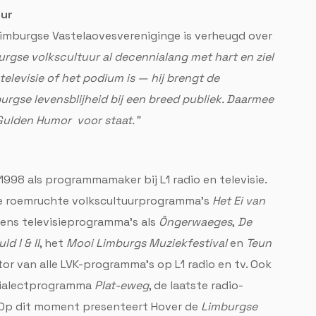
uur
imburgse Vastelaovesvereniginge is verheugd over
urgse volkscultuur al decennialang met hart en ziel
televisie of het podium is — hij brengt de
urgse levensblijheid bij een breed publiek. Daarmee
 Gulden Humor voor staat."
1998 als programmamaker bij L1 radio en televisie.
 de roemruchte volkscultuurprogramma's
Het Ei van
gens televisieprogramma's als
Ôngerwaeges
,
De
d I & II
, het
Mooi Limburgs Muziekfestival
en
Teun
tor van alle LVK-programma's op L1 radio en tv. Ook
 dialectprogramma
Plat-eweg
, de laatste radio-
. Op dit moment presenteert Hover de
Limburgse