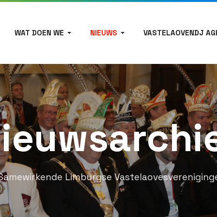
WAT DOEN WE
NIEUWS
VASTELAOVENDJ AG
ieuwsarchi
Samewirkende Limburgse Vastelaovesvereniging