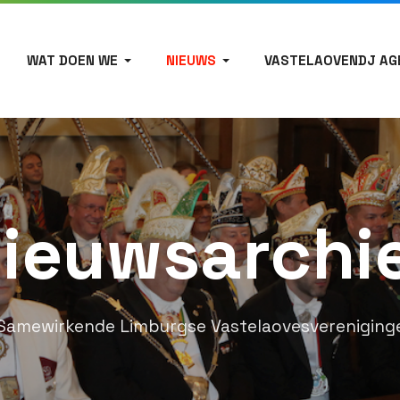
WAT DOEN WE
NIEUWS
VASTELAOVENDJ AG
ieuwsarchi
Samewirkende Limburgse Vastelaovesvereniging