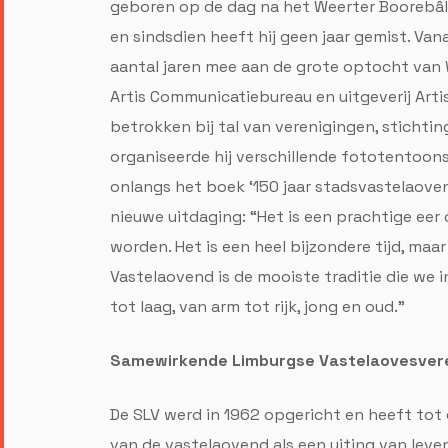
geboren op de dag na het Weerter Boorebâl
en sindsdien heeft hij geen jaar gemist. Va
aantal jaren mee aan de grote optocht van 
Artis Communicatiebureau en uitgeverij Arti
betrokken bij tal van verenigingen, sticht
organiseerde hij verschillende fototentoons
onlangs het boek ‘150 jaar stadsvastelaovend
nieuwe uitdaging: “Het is een prachtige ee
worden. Het is een heel bijzondere tijd, maar i
Vastelaovend is de mooiste traditie die we
tot laag, van arm tot rijk, jong en oud.”
Samewirkende Limburgse Vastelaovesver
De SLV werd in 1962 opgericht en heeft tot
van de vastelaovend als een uiting van leven