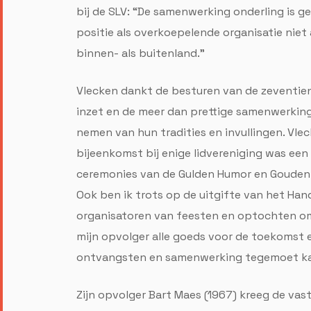
bij de SLV: “De samenwerking onderling is g
positie als overkoepelende organisatie niet 
binnen- als buitenland.”
Vlecken dankt de besturen van de zeventie
inzet en de meer dan prettige samenwerking
nemen van hun tradities en invullingen. Vle
bijeenkomst bij enige lidvereniging was ee
ceremonies van de Gulden Humor en Gouden N
Ook ben ik trots op de uitgifte van het Han
organisatoren van feesten en optochten om 
mijn opvolger alle goeds voor de toekomst e
ontvangsten en samenwerking tegemoet kan
Zijn opvolger Bart Maes (1967) kreeg de vas