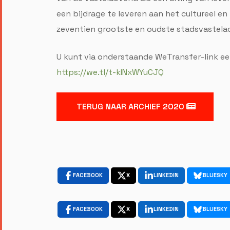
een bijdrage te leveren aan het cultureel en 
zeventien grootste en oudste stadsvastela
U kunt via onderstaande WeTransfer-link een
https://we.tl/t-kINxWYuCJQ
TERUG NAAR ARCHIEF 2020
FACEBOOK
X
LINKEDIN
BLUESKY
FACEBOOK
X
LINKEDIN
BLUESKY