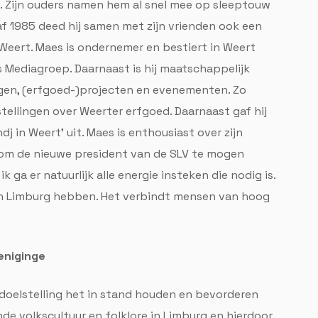
. Zijn ouders namen hem al snel mee op sleeptouw
naf 1985 deed hij samen met zijn vrienden ook een
Weert. Maes is ondernemer en bestiert in Weert
s Mediagroep. Daarnaast is hij maatschappelijk
ingen, (erfgoed-)projecten en evenementen. Zo
tellingen over Weerter erfgoed. Daarnaast gaf hij
j in Weert’ uit. Maes is enthousiast over zijn
r om de nieuwe president van de SLV te mogen
k ga er natuurlijk alle energie insteken die nodig is.
 in Limburg hebben. Het verbindt mensen van hoog
eniginge
 doelstelling het in stand houden en bevorderen
de volkscultuur en folklore in Limburg en hierdoor