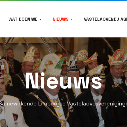
WAT DOEN WE
NIEUWS
VASTELAOVENDJ AG
Nieuws
Samewirkende Limburgse Vastelaovesvereniging