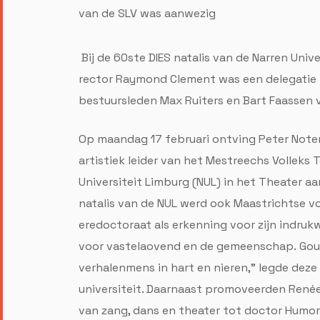
van de SLV was aanwezig
Bij de 60ste DIES natalis van de Narren Univ
rector Raymond Clement was een delegatie 
bestuursleden Max Ruiters en Bart Faassen 
Op maandag 17 februari ontving Peter Noten
artistiek leider van het Mestreechs Volleks T
Universiteit Limburg (NUL) in het Theater aan
natalis van de NUL werd ook Maastrichtse vo
eredoctoraat als erkenning voor zijn indruk
voor vastelaovend en de gemeenschap. Gouve
verhalenmens in hart en nieren,” legde deze
universiteit. Daarnaast promoveerden René
van zang, dans en theater tot doctor Humor