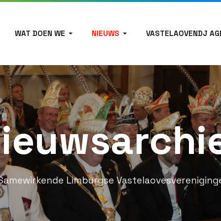
WAT DOEN WE
NIEUWS
VASTELAOVENDJ AG
ieuwsarchi
Samewirkende Limburgse Vastelaovesvereniging