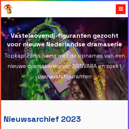
Vastelaovendj-figuranten gezocht
voor nieuwe Nederlandse dramaserie
Topkapi Films bezig met de opnames van een
nieuwe dramaserie voor BNNVARA en zoekt
carnavalsfiguranten
Nieuwsarchief 2023