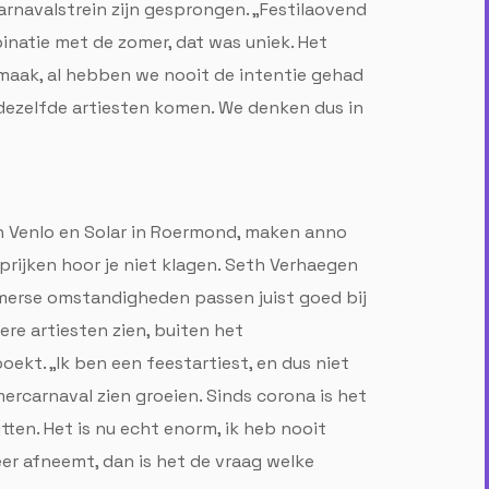
arnavalstrein zijn gesprongen. „Festilaovend
inatie met de zomer, dat was uniek. Het
smaak, al hebben we nooit de intentie gehad
t dezelfde artiesten komen. We denken dus in
n Venlo en Solar in Roermond, maken anno
prijken hoor je niet klagen. Seth Verhaegen
omerse omstandigheden passen juist goed bij
ere artiesten zien, buiten het
oekt. „Ik ben een feestartiest, en dus niet
rcarnaval zien groeien. Sinds corona is het
en. Het is nu echt enorm, ik heb nooit
eer afneemt, dan is het de vraag welke