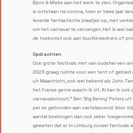
Bjorn & Mieke aan het werk te zien. Organis
is ontstaan na corona, toen er twee jaar la
leverde fantastische plaatjes op, met verkl
om het carnaval te vervangen. Het is wel za
de toekomst ook aan buuttereedners of pri
Opdrachten
Ook grote festivals met van oudsher een a
2023 graag ruimte voor een tent of gebied m
uit Maastricht, ook wel bekend als John Tan
het Franse genre waarin ik zit. Al kan ik oo
carnavalscircuit.” Ben ‘Big Benny’ Peters ui
per se gebonden aan vastelaovend. Voor mij
aantal boekingen dan ook zeker toegenomen.
geweten dat er in Limburg zoveel festivals 