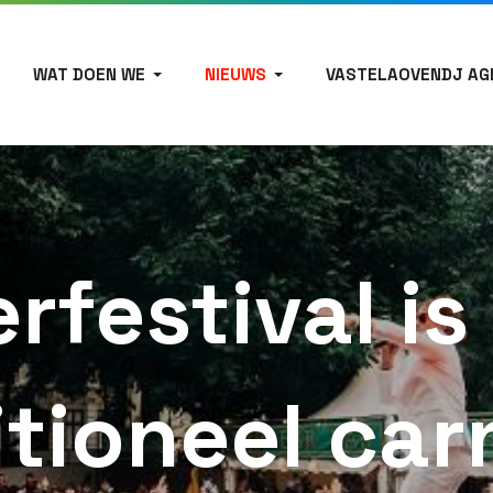
WAT DOEN WE
NIEUWS
VASTELAOVENDJ AG
rfestival is
itioneel car