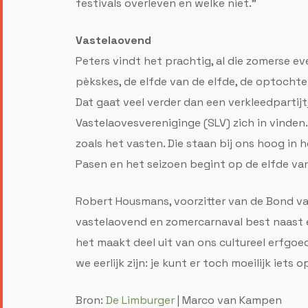
festivals overleven en welke niet.”
Vastelaovend
Peters vindt het prachtig, al die zomerse 
pèkskes, de elfde van de elfde, de optochte
Dat gaat veel verder dan een verkleedpartij
Vastelaovesvereniginge (SLV) zich in vinden
zoals het vasten. Die staan bij ons hoog in 
Pasen en het seizoen begint op de elfde va
Robert Housmans, voorzitter van de Bond van
vastelaovend en zomercarnaval best naast elk
het maakt deel uit van ons cultureel erfgoe
we eerlijk zijn: je kunt er toch moeilijk iet
Bron:
De Limburger
| Marco van Kampen