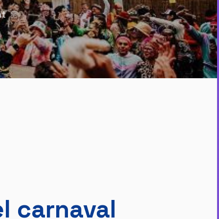
nt
l carnaval