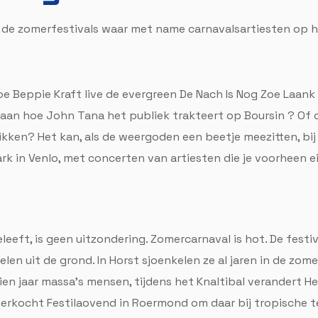
 de zomerfestivals waar met name carnavalsartiesten op het
e Beppie Kraft live de evergreen De Nach Is Nog Zoe Laan
laan hoe John Tana het publiek trakteert op Boursin ? Of 
kken? Het kan, als de weergoden een beetje meezitten, bij
k in Venlo, met concerten van artiesten die je voorheen eig
eeft, is geen uitzondering. Zomercarnaval is hot. De festiva
n uit de grond. In Horst sjoenkelen ze al jaren in de zomer
 tien jaar massa’s mensen, tijdens het Knaltibal verandert H
tverkocht Festilaovend in Roermond om daar bij tropische