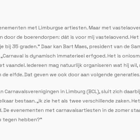
evenementen met Limburgse artiesten. Maar met vastelaoven
n door de boerendorpen: dát is voor mij vastelaovend. Het 
tje bij 35 graden.” Daar kan Bart Maes, president van de 
. „Carnaval is dynamisch immaterieel erfgoed. Het is onlosm
het vaandel. Iedereen mag natuurlijk organiseren wat hij wil
n de elfde. Dat geven we ook door aan volgende generaties
 Carnavalsverenigingen in Limburg (BCL), sluit zich daarb
aar bestaan. „Ik zie het als twee verschillende zaken. Het
d. De evenementen met carnavalsartiesten in de zomer staa
s op tegen hebben?”