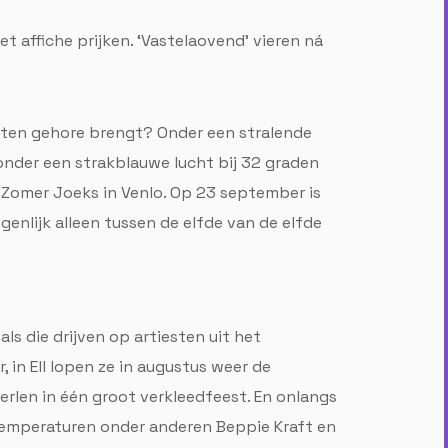
 affiche prijken. ‘Vastelaovend’ vieren ná
k ten gehore brengt? Onder een stralende
onder een strakblauwe lucht bij 32 graden
 Zomer Joeks in Venlo. Op 23 september is
enlijk alleen tussen de elfde van de elfde
ls die drijven op artiesten uit het
, in Ell lopen ze in augustus weer de
eerlen in één groot verkleedfeest. En onlangs
 temperaturen onder anderen Beppie Kraft en