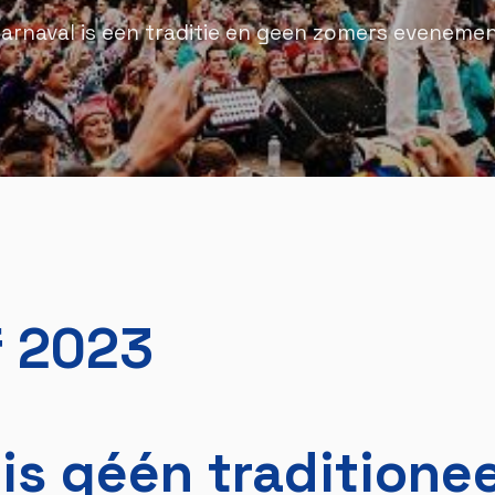
arnaval is een traditie en geen zomers eveneme
f 2023
is géén traditionee