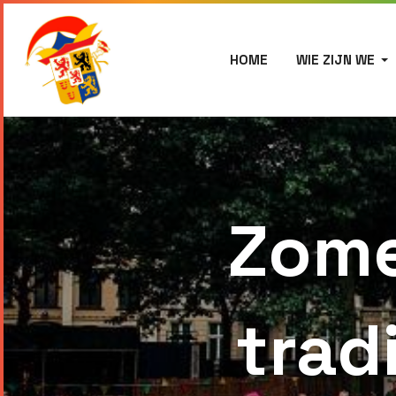
HOME
WIE ZIJN WE
Zome
trad