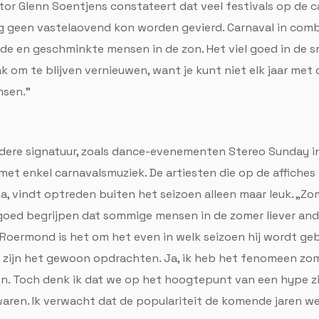
ator Glenn Soentjens constateert dat veel festivals op de c
ng geen vastelaovend kon worden gevierd. Carnaval in comb
ede en geschminkte mensen in de zon. Het viel goed in de 
ak om te blijven vernieuwen, want je kunt niet elk jaar me
nsen.”
ndere signatuur, zoals dance-evenementen Stereo Sunday i
et enkel carnavalsmuziek. De artiesten die op de affiches 
a, vindt optreden buiten het seizoen alleen maar leuk. „Z
k goed begrijpen dat sommige mensen in de zomer liever and
t Roermond is het om het even in welk seizoen hij wordt geb
 zijn het gewoon opdrachten. Ja, ik heb het fenomeen zome
 Toch denk ik dat we op het hoogtepunt van een hype zitt
waren. Ik verwacht dat de populariteit de komende jaren w