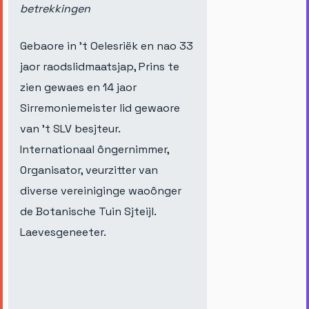
betrekkingen
Gebaore in ’t Oelesriëk en nao 33
jaor raodslidmaatsjap, Prins te
zien gewaes en 14 jaor
Sirremoniemeister lid gewaore
van ’t SLV besjteur.
Internationaal ôngernimmer,
0rganisator, veurzitter van
diverse vereiniginge waoônger
de Botanische Tuin Sjteijl.
Laevesgeneeter.