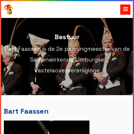
Bestuur
Bart Faassen is de 2e penningmeester van de
Samenwirkende Limburgse
Vastelaovesvereniginge
Bart Faassen