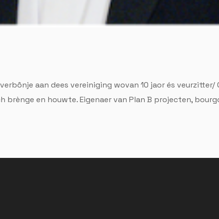
verbônje aan dees vereiniging wovan 10 jaor és veurzitter/
 brènge en houwte. Eigenaer van Plan B projecten, bourgon