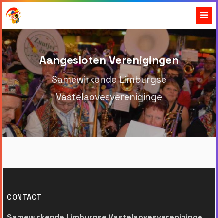
Aangesloten Verenigingen
Samewirkende Limburgse
Vastelaovesvereniginge
CONTACT
Samewirkende Limburgse Vastelaovesvereniginge