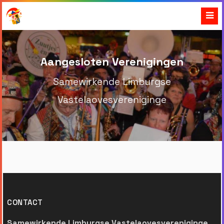
Aangesloten Verenigingen
Samewirkende Limburgse
Vastelaovesvereniginge
CONTACT
Samewirkende Limburgse Vastelaovesvereniginge