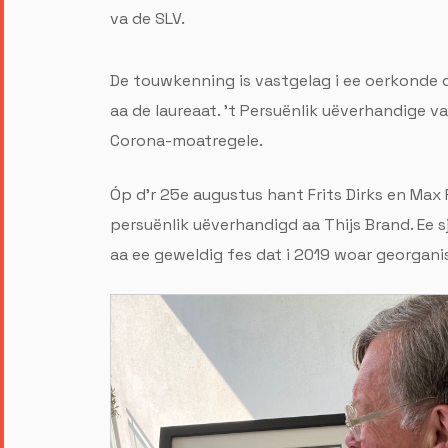
va de SLV.
De touwkenning is vastgelag i ee oerkonde 
aa de laureaat. 't Persuënlik uëverhandige v
Corona-moatregele.
Óp d'r 25e augustus hant Frits Dirks en Max
persuënlik uëverhandigd aa Thijs Brand. Ee
aa ee geweldig fes dat i 2019 woar georgan