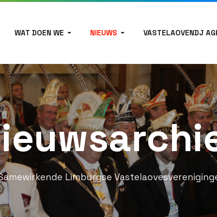
WAT DOEN WE
NIEUWS
VASTELAOVENDJ AG
ieuwsarchi
Samewirkende Limburgse Vastelaovesvereniging