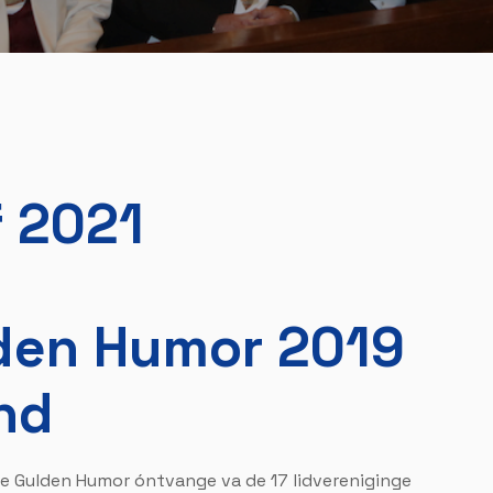
f 2021
den Humor 2019
and
de Gulden Humor óntvange va de 17 lidvereniginge