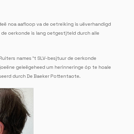
deë noa aafloop va de oetreiking is uëverhandigd
a de oerkonde is lang oetgestjteld durch alle
 Ruiters names 't SLV-besjtuur de oerkonde
 sjoeëne geleëgeheed um herinneringe óp te hoale
iseerd durch De Baeker Pottentaote.