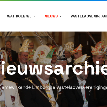
WAT DOEN WE
NIEUWS
VASTELAOVENDJ AG
ieuwsarchi
Samewirkende Limburgse Vastelaovesvereniging