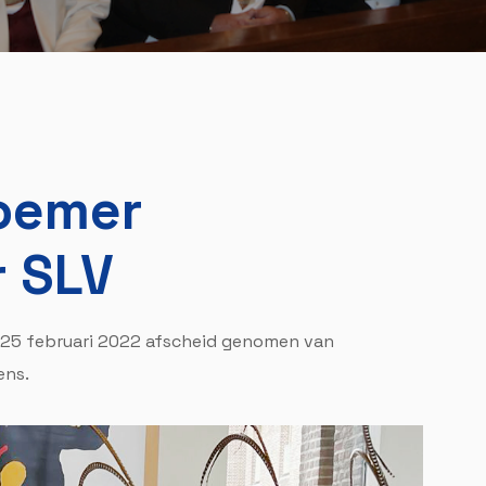
oemer
 SLV
 25 februari 2022 afscheid genomen van
ens.