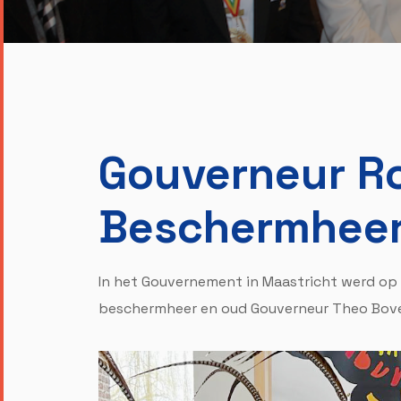
Gouverneur R
Beschermheer
In het Gouvernement in Maastricht werd op
beschermheer en oud Gouverneur Theo Bov