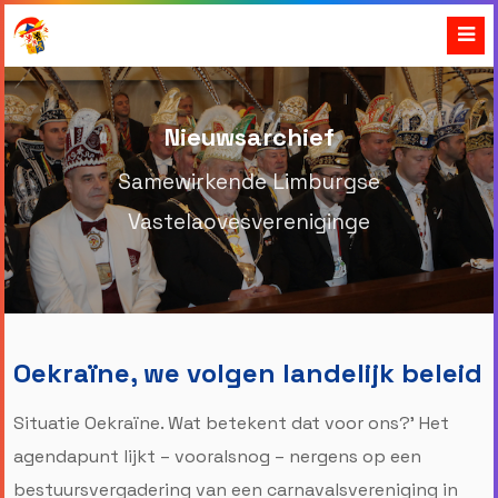
Nieuwsarchief
Samewirkende Limburgse
Vastelaovesvereniginge
Oekraïne, we volgen landelijk beleid
Situatie Oekraïne. Wat betekent dat voor ons?’ Het
agendapunt lijkt – vooralsnog – nergens op een
bestuursvergadering van een carnavalsvereniging in